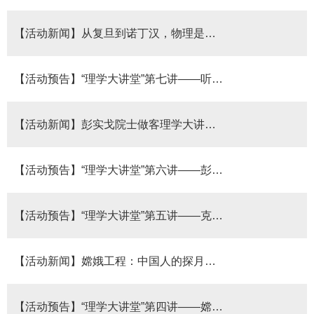
【活动新闻】从复旦到诺丁汉，物理是桥梁
【活动预告】“理学大讲堂”第七讲――听英国诺丁汉大学校长杨福家院士谈“从复旦到诺丁汉，物理是桥梁”
【活动新闻】彭实戈院士做客理学大讲堂，畅谈金融领域的概率问题
【活动预告】“理学大讲堂”第六讲――彭实戈院士谈概率与金融：风险和不确定性
【活动预告】“理学大讲堂”第五讲――克莱兰教授讲述量子机的奥妙：新的分身术
【活动新闻】嫦娥工程：中国人的探月梦想
【活动预告】“理学大讲堂”第四讲――嫦娥之父欧阳自远谈中国人的探月梦想