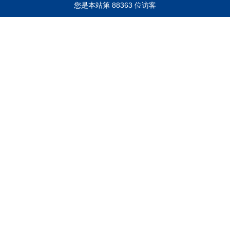
您是本站第
8
8
3
6
3
位访客