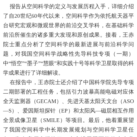
报告从空间科学的定义与发展历程入手，详细介绍
了自
20
世纪
60
年代以来，空间科学作为依托航天器平
台研究宏观和微观世界的前沿交叉学科，在基础科学
前沿所催生的诸多重大发现和原创成果。接着，王赤
院士重点分析了空间科学的最新进展与前沿科学问
题，对我国空间科学战略性先导科技专项（一期）
中
“
悟空
”“
墨子
”“
慧眼
”
和实践十号等科学卫星取得的科
学成果进行了详细解读。
在报告中，王赤院士还介绍了中国科学院先导专项
二期部署的工程任务，包括引力波暴高能电磁对应体
全天监测器（
GECAM
）、先进天基太阳天文台（
ASO
—S
）、爱因斯坦探针（
EP
）和太阳风
—
磁层相互作用
全景成像卫星（
SMILE
）等项目。最后，他着重展望
了我国空间科学中长期发展规划与空间科学卫星任