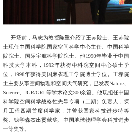
开场前，马志为教授隆重介绍了王赤院士。
王赤院
士现任中国科学院国家空间科学中心主任、中国科学
院院士、国际宇航科学院院士。他
1990
年毕业于中国
科技大学本科，
1992
年获得中科院空间中心硕士学
位，
1998
年获得美国麻省理工学院博士学位。王赤院
士主要从事空间物理和空间天气研究，已发表
Nature
、
Science
、
JGR/GRL
等学术论文
300
余篇。他现担任中国
科学院空间科学战略性先导专项（二期）负责人，探
月工程四期首席科学家，并曾获国家科技进步特等
奖、钱学森杰出贡献奖、中国地球物理学会科技进步
一等奖等。