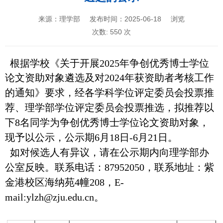
来源：理学部
发布时间：2025-06-18
浏览
次数:
550
次
根据学校《
关于开展2025年争创优秀博士学位
论文资助对象遴选及对2024年获资助者考核工作
的通知
》要求，
经各学科学位评定委员会投票推
荐
、理学部
学位评定委员会投票推选
，拟推荐以
下
8名同学为
争创优秀博士学位论文资助对象
，
现予以公示，公示期6
月18
日-6月21
日
。
如对候选人有异议，请在公示期内向理学部办
公室反映。
联系电话：87952050，联系地址：紫
金港校区海纳苑4幢208，
E-
mail:ylzh
@zju.edu.cn
。