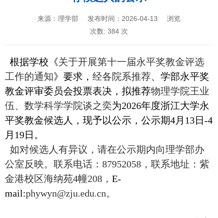
来源：理学部
发布时间：2026-04-13
浏览
次数:
384
次
根据学校《
关于开展第十一届永平奖教金评选
工作的通知
》要求，
经各院系推荐
、学部永平奖
教金评审委员会投票表决，拟推荐
物理学院王业
伍、
数学科学学院谈之奕
为2026年度浙江大学永
平奖教金候选人，
现予以公示，公示期
4月
13
日-4
月
19
日
。
如对候选人有异议，请在公示期内向理学部办
公室反映。
联系电话：87952058，联系地址：紫
金港校区海纳苑4幢208，
E-
mail:
phywyn@zju.edu.cn
。