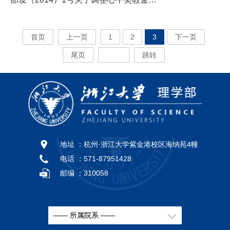
首页
上一页
1
2
3
下一页
尾页
跳转
地址 ：
杭州·浙江大学紫金港校区海纳苑4幢
电话 ：
571-87951428
邮编 ：
310058
—— 所属院系 ——