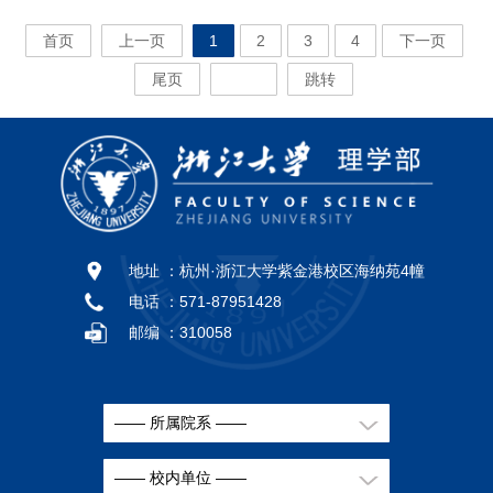
首页
上一页
1
2
3
4
下一页
尾页
跳转
地址 ：
杭州·浙江大学紫金港校区海纳苑4幢
电话 ：
571-87951428
邮编 ：
310058
—— 所属院系 ——
—— 校内单位 ——